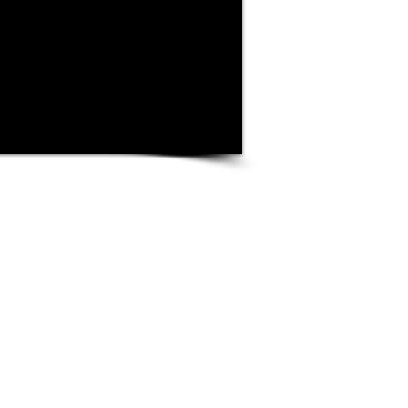
©
2020 f531club by Thomas Patseas , Tel. +30 6972881421