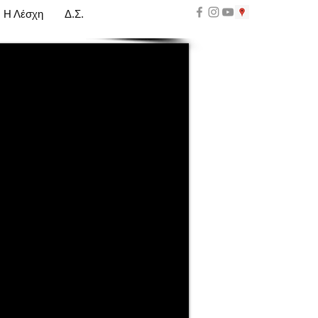
Η Λέσχη
Δ.Σ.