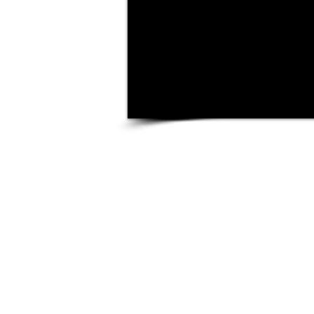
Φωτογραφική Λέσχη Αμαρουσίου -f531