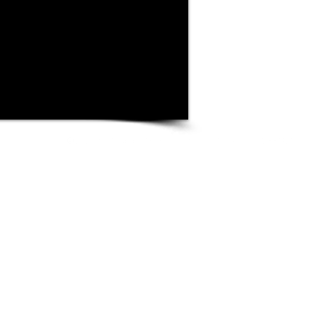
©
2020 f531club by Thomas Patseas , Tel. +30 6972881421