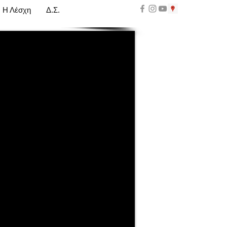
Η Λέσχη
Δ.Σ.