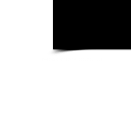
Φωτογραφική Λέσχη Αμαρουσίου -f531